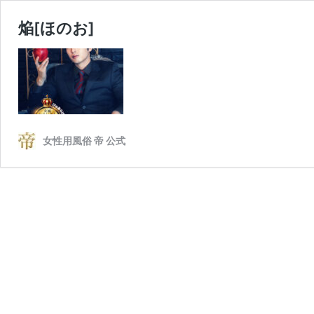
焔[ほのお]
女性用風俗 帝 公式