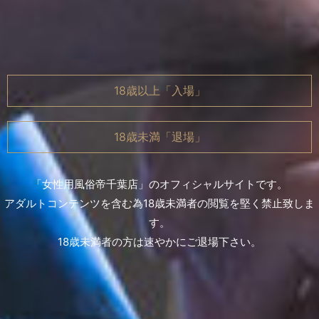
18歳以上「入場」
18歳未満「退場」
「女性用風俗帝千葉店」のオフィシャルサイトです。
アダルトコンテンツを含む為18歳未満者の閲覧を堅く禁止致しま
す。
18歳未満者の方は速やかにご退場下さい。