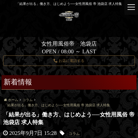
「結果が出る」働き方、はじめよう──女性用風俗 帝 池袋店 求人特集
t
o
g
g
l
e
女性用風俗帝 池袋店
n
OPEN / 08:00 ～ LAST
a
v
お店に電話する
i
g
a
新着情報
t
i
o
ホーム
コラム
n
「結果が出る」働き方、はじめよう──女性用風俗 帝 池袋店 求人特集
「結果が出る」働き方、はじめよう──女性用風俗 帝
池袋店 求人特集
2025年9月7日 15:28
コラム