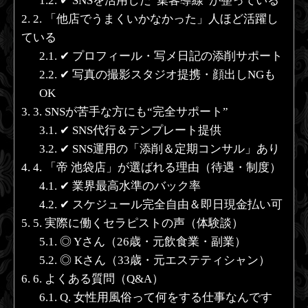
1.2.
✔ SNSを活用した“集客導線”が整っている
2.
2. 「他店でうまくいかなかった」人ほど活躍し
ている
2.1.
✔ プロフィール・写メ日記の添削サポート
2.2.
✔ 写真の撮影スタジオ提携・顔出しNGも
OK
3.
3. SNSが苦手な方にも“完全サポート”
3.1.
✔ SNS代行＆テンプレート提供
3.2.
✔ SNS運用の「添削＆定期コンサル」あり
4.
4. 「帝 池袋店」が選ばれる理由（待遇・制度）
4.1.
✔ 業界最高水準のバック率
4.2.
✔ スケジュール完全自由＆即日現金払い可
5.
5. 実際に働くセラピストの声（体験談）
5.1.
◎ Yさん（26歳・元飲食業・副業）
5.2.
◎ Kさん（33歳・元エステティシャン）
6.
6. よくある質問（Q&A）
6.1.
Q. 女性用風俗って何をする仕事なんです