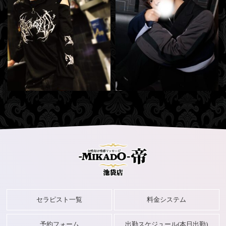
真宙(まひろ)
(29)
たける
(28)
09:30
-
04:00
14:00
-
23:00
出勤中
出勤中
セラピスト一覧
料金システム
予約フォーム
出勤スケジュール(本日出勤)