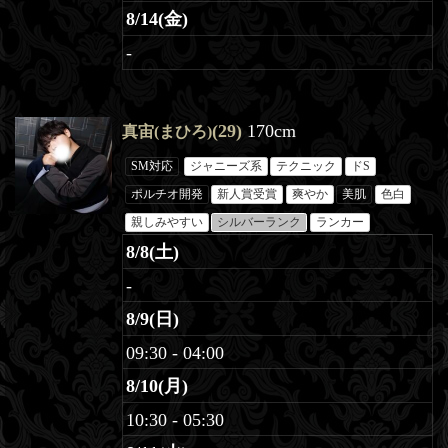
8/14(金)
-
(29)
170cm
真宙(まひろ)
SM対応
ジャニーズ系
テクニック
ドS
ポルチオ開発
新人賞受賞
爽やか
美肌
色白
親しみやすい
シルバーランク
ランカー
8/8(土)
-
8/9(日)
09:30 - 04:00
8/10(月)
10:30 - 05:30