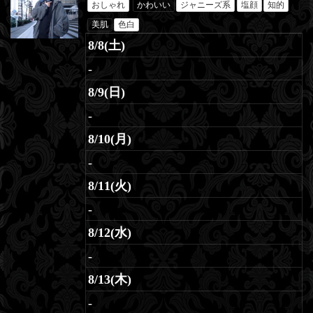
おしゃれ
かわいい
ジャニーズ系
塩顔
知的
美肌
色白
8/8(土)
-
8/9(日)
-
8/10(月)
-
8/11(火)
-
8/12(水)
-
8/13(木)
-