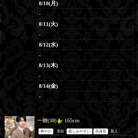
8/10(月)
-
8/11(火)
-
8/12(水)
-
8/13(木)
-
8/14(金)
-
(30)
165cm
一樹
爽やか
美肌
親しみやすい
高身長
新人