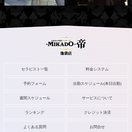
日向
(35)
涼(ryo)
(32)
21:30
-
02:00
08:00
-
LAST
出勤中
出勤中
セラピスト一覧
料金システム
予約フォーム
出勤スケジュール(本日出勤)
週間スケジュール
サービスについて
ランキング
クレジット決済
よくある質問
お問合せ