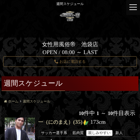
週間スケジュール
t
o
g
g
l
e
女性用風俗帝 池袋店
n
OPEN / 08:00 ～ LAST
a
v
お店に電話する
i
g
a
週間スケジュール
t
i
o
ホーム
週間スケジュール
n
件中
～
件目表示
10
1
10
(35)
173cm
一（にのまえ）
サッカー選手系
筋肉質
親しみやすい
新人