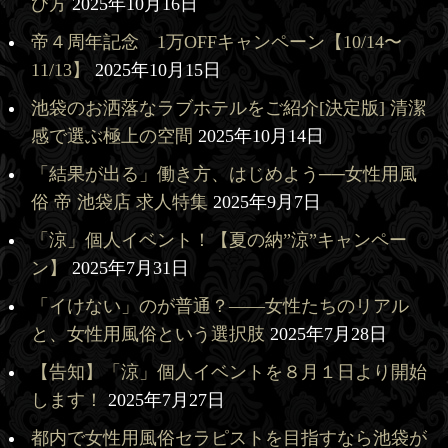
び方
2025年10月16日
帝４周年記念 1万OFFキャンペーン【10/14〜
11/13】
2025年10月15日
池袋のお洒落なラブホテルをご紹介[決定版] 清潔
感で選ぶ極上の空間
2025年10月14日
「結果が出る」働き方、はじめよう──女性用風
俗 帝 池袋店 求人特集
2025年9月7日
「涼」個人イベント！【夏の納”涼”キャンペー
ン】
2025年7月31日
「イけない」のが普通？——女性たちのリアル
と、女性用風俗という選択肢
2025年7月28日
【告知】「涼」個人イベントを８月１日より開始
します！
2025年7月27日
都内で女性用風俗セラピストを目指すなら池袋が