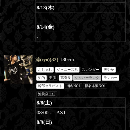
8/13(木)
-
8/14(金)
-
(32)
180cm
涼(ryo)
おしゃれ
ジャニーズ系
スレンダー
爽やか
知的
美肌
高身長
シルバーランク
ランカー
幹部セラピスト
指名NO1
指名本数NO1
池袋店主任
8/8(土)
08:00 - LAST
8/9(日)