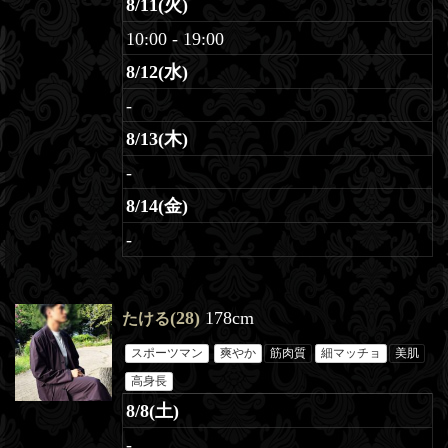
8/11(火)
10:00 - 19:00
8/12(水)
-
8/13(木)
-
8/14(金)
-
(28)
178cm
たける
スポーツマン
爽やか
筋肉質
細マッチョ
美肌
高身長
8/8(土)
-