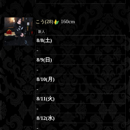
(28)
160cm
こう
新人
8/8(土)
-
8/9(日)
-
8/10(月)
-
8/11(火)
-
8/12(水)
-