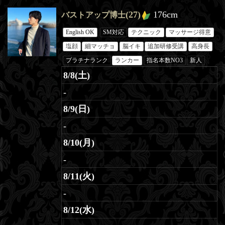
(27)
176cm
バストアップ博士
English OK
SM対応
テクニック
マッサージ得意
塩顔
細マッチョ
脳イキ
追加研修受講
高身長
プラチナランク
ランカー
指名本数NO3
新人
8/8(土)
-
8/9(日)
-
8/10(月)
-
8/11(火)
-
8/12(水)