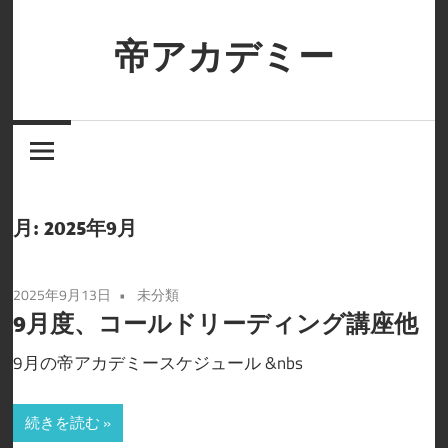
コ
ン
帝アカデミー
テ
女
ン
性
ツ
用
へ
風
ス
俗
キ
月:
2025年9月
の
ッ
売
プ
2025年9月13日
未分類
れ
9月度、コールドリーディング講座他
っ
子
9月の帝アカデミースケジュール &nbs
セ
ラ
続きを読む
ピ