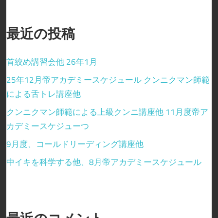
ス
ト
最近の投稿
が
教
首絞め講習会他 26年1月
え
25年12月帝アカデミースケジュール クンニクマン師範
る、
による舌トレ講座他
全
て
クンニクマン師範による上級クンニ講座他 11月度帝ア
の
カデミースケジューつ
女
9月度、コールドリーディング講座他
性
中イキを科学する他、8月帝アカデミースケジュール
を
喜
ば
せ