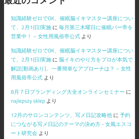
最近のコメント
る
方
知識経験ゼロでOK、催眠脳イキマスター講座につい
法
て、2月1(日)実施
に
毎月第三木曜日に催眠バー帝を
営業中！ – 女性用風俗帝公式
より
知識経験ゼロでOK、催眠脳イキマスター講座につい
て、2月1(日)実施
に
脳イキのやり方をプロが本気で
解説[動画あり]、一番簡単なアプローチは？ – 女性
用風俗帝公式
より
8月７日ブランディング大全オンラインセミナー
に
najlepszy sklep
より
12月のサロンコンテンツ、写メ日記攻略他
に
予約
につながる写メ日記のテーマの決め方 - 女風エスコ
ート研究会
より